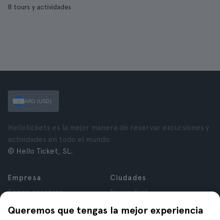
8 tours y actividades
ARG (USD)
Hellotickets es la mejor manera de reservar excursiones y
actividades en todo el mundo.
© Hello Ticket, SL.
Empresa
Ciudades
Sobre nosotros
Nueva York
Trabajá con nosotros
Roma
Queremos que tengas la mejor experiencia
Afiliados
París