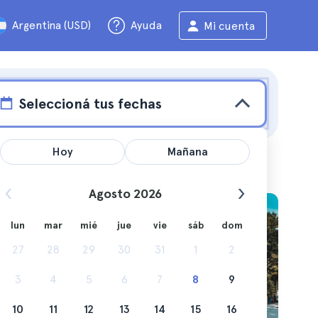
Argentina (USD)
Ayuda
Mi cuenta
Seleccioná tus fechas
Hoy
Mañana
Agosto 2026
de
lun
mar
mié
jue
vie
sáb
dom
27
28
29
30
31
1
2
 tan solo
3
4
5
6
7
8
9
10
11
12
13
14
15
16