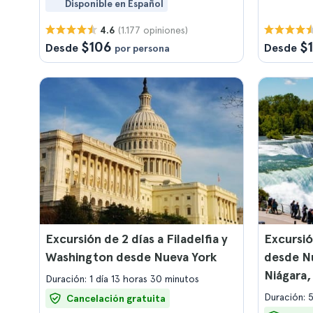
Disponible en Español
(1.177 opiniones)
4.6
$106
$
Desde
Desde
por persona
Excursión de 2 días a Filadelfia y
Excursió
Washington desde Nueva York
desde Nu
Niágara,
Duración: 1 día 13 horas 30 minutos
Toronto
Duración: 5
Cancelación gratuita