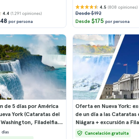
(808 opiniones)
4.5
Desde $192
(1.291 opiniones)
4.4
148
$175
Desde
por persona
por persona
n de 5 días por América
Oferta en Nueva York: ex
eva York (Cataratas del
de un día a las Cataratas 
 Washington, Filadelfia y
Niágara + excursión a Filadelfia y
)
Washington
 días
Cancelación gratuita