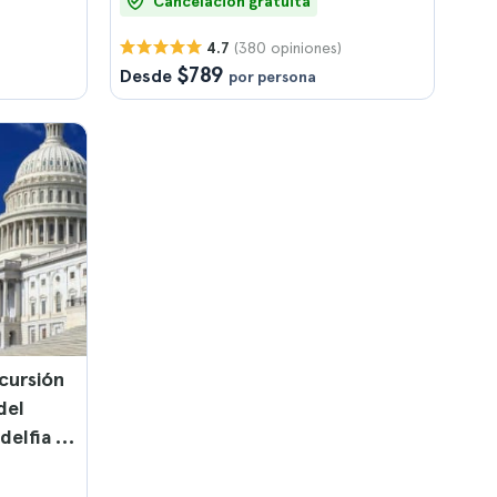
Cancelación gratuita
(380 opiniones)
4.7
$789
Desde
por persona
cursión
del