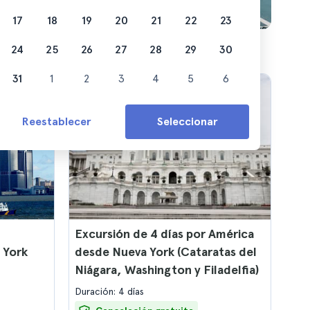
17
18
19
20
21
22
23
24
25
26
27
28
29
30
31
1
2
3
4
5
6
Reestablecer
Seleccionar
Excursión de 4 días por América
 York
desde Nueva York (Cataratas del
Niágara, Washington y Filadelfia)
Duración: 4 días