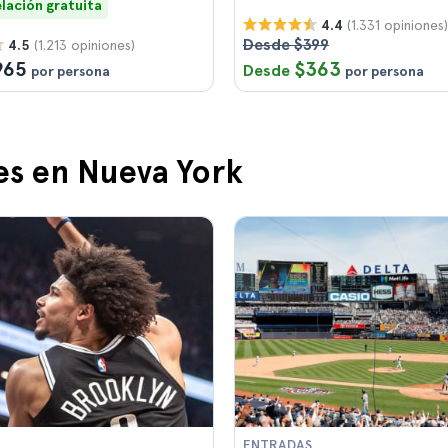
lación gratuita
(1.331 opiniones)
4.4
Desde $399
(1.213 opiniones)
4.5
965
$363
Desde
por persona
por persona
es en Nueva York
ENTRADAS