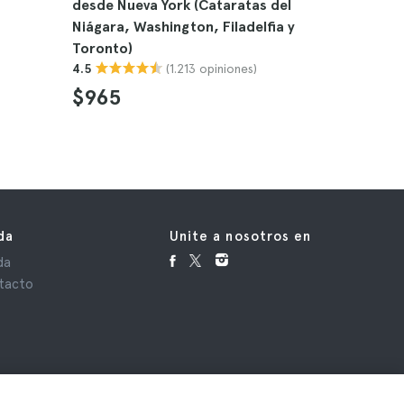
desde Nueva York (Cataratas del
comunida
Niágara, Washington, Filadelfia y
desde Nu
Toronto)
4.8
(1.213 opiniones)
4.5
$100
$965
da
Unite a nosotros en
da
tacto