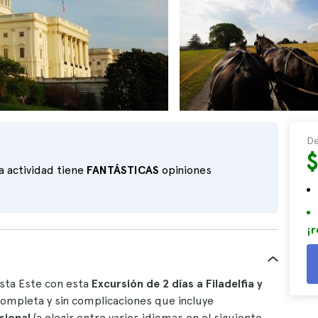
De
a actividad tiene
FANTÁSTICAS
opiniones
¡r
sta Este con esta
Excursión de 2 días a Filadelfia y
completa y sin complicaciones que incluye
esional
(a elegir entre varios idiomas en el siguiente