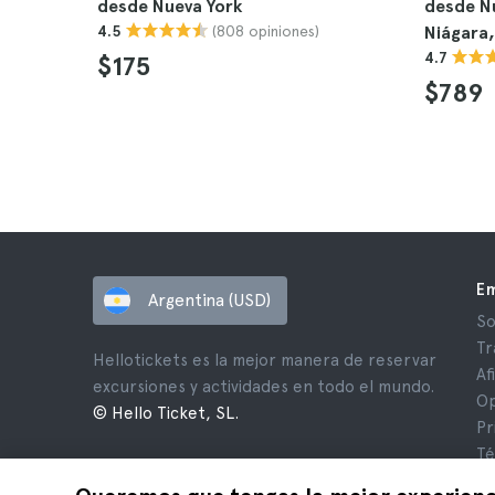
desde Nueva York
desde Nu
(808 opiniones)
4.5
Niágara,
4.7
$175
$789
E
Argentina (USD)
So
Tr
Hellotickets es la mejor manera de reservar
Af
excursiones y actividades en todo el mundo.
Op
© Hello Ticket, SL.
Pr
Té
Av