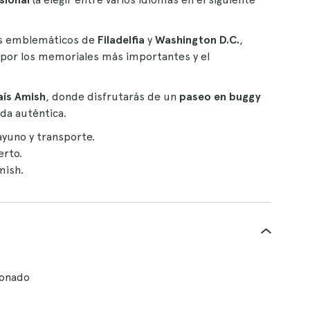
más emblemáticos de
Filadelfia
y
Washington D.C.
,
 por los memoriales más importantes y el
aís Amish
, donde disfrutarás de un
paseo en buggy
da auténtica.
ayuno y transporte.
erto.
mish.
ionado