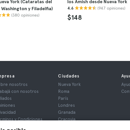
eva York (Cataratas del
los Amish desde Nueva York
(947 opiniones)
 Washington y Filadelfia)
4.6
(380 opiniones)
$148
mpresa
Ciudades
Ayu
bre nosotros
Nueva York
Ayu
abajá con nosotros
Roma
Con
iliados
París
iniones
Londres
ivacidad
Granada
rminos y Condiciones
Cracovia
iso Legal
Tenerife