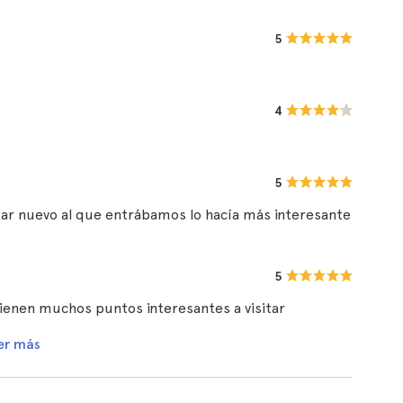
5
4
5
a lugar nuevo al que entrábamos lo hacía más interesante
5
tienen muchos puntos interesantes a visitar
er más