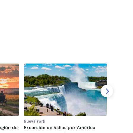
Nueva York
Nueva York
región de
Excursión de 5 días por América
Excursión 