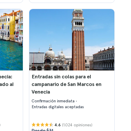
necia:
Entradas sin colas para el
ado al
campanario de San Marcos en
Venecia
Confirmación inmediata
Entradas digitales aceptadas
)
(1.024 opiniones)
4.6
Desde $31