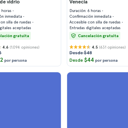
de vidrio
Venecia
2 horas
Duración: 6 horas
ón inmediata
Confirmación inmediata
on silla de ruedas
Accesible con silla de ruedas
igitales aceptadas
Entradas digitales aceptadas
lación gratuita
Cancelación gratuita
(1.094 opiniones)
(631 opiniones)
4.6
4.5
3
Desde $48
12
$44
Desde
por persona
por persona