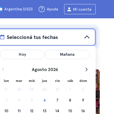
Argentina (USD)
Ayuda
Mi cuenta
Seleccioná tus fechas
Hoy
Mañana
Agosto 2026
esde
lun
mar
mié
jue
vie
sáb
dom
27
28
29
30
31
1
2
3
4
5
6
7
8
9
10
11
12
13
14
15
16