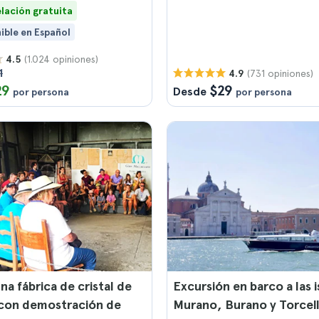
lación gratuita
ible en Español
(1.024 opiniones)
4.5
1
(731 opiniones)
4.9
29
$29
Desde
por persona
por persona
una fábrica de cristal de
Excursión en barco a las i
con demostración de
Murano, Burano y Torcel