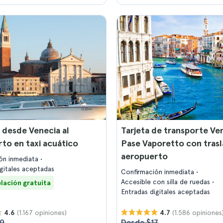
 desde Venecia al
Tarjeta de transporte Ve
to en taxi acuático
Pase Vaporetto con trasl
aeropuerto
ón inmediata
igitales aceptadas
Confirmación inmediata
Accesible con silla de ruedas
lación gratuita
Entradas digitales aceptadas
(1.167 opiniones)
(1.586 opiniones
4.6
4.7
50
Desde $17