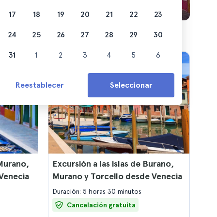
17
18
19
20
21
22
23
24
25
26
27
28
29
30
31
1
2
3
4
5
6
Reestablecer
Seleccionar
 Murano,
Excursión a las islas de Burano,
 Venecia
Murano y Torcello desde Venecia
Duración: 5 horas 30 minutos
Cancelación gratuita