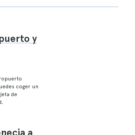
opuerto y
eropuerto
puedes coger un
jeta de
d.
enecia a