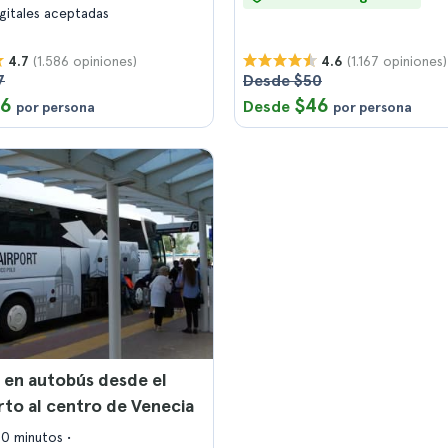
igitales aceptadas
(1.586 opiniones)
(1.167 opiniones)
4.7
4.6
7
Desde $50
16
$46
Desde
por persona
por persona
 en autobús desde el
to al centro de Venecia
20 minutos