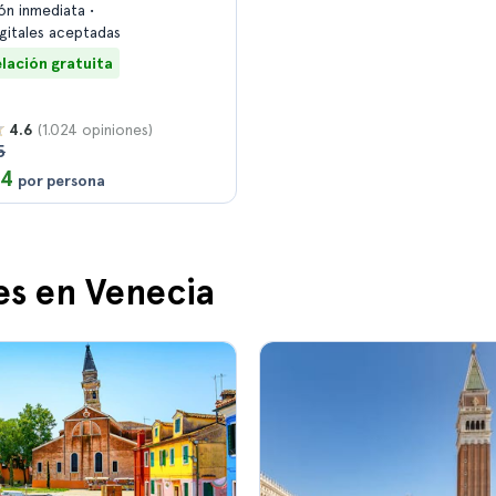
ón inmediata
igitales aceptadas
lación gratuita
(1.024 opiniones)
4.6
5
14
por persona
es en Venecia