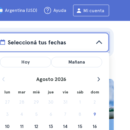
Argentina (USD)
Ayuda
Mi cuenta
Seleccioná tus fechas
Hoy
Mañana
Agosto 2026
lun
mar
mié
jue
vie
sáb
dom
o por
27
28
29
30
31
1
2
3
4
5
6
7
8
9
10
11
12
13
14
15
16