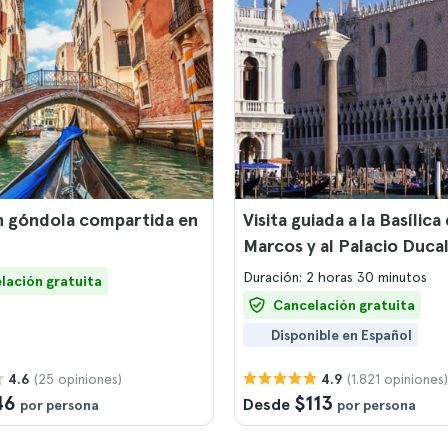
n góndola compartida en
Visita guiada a la Basílica
Marcos y al Palacio Duca
Duración: 2 horas 30 minutos
lación gratuita
Cancelación gratuita
Disponible en Español
(25 opiniones)
(1.821 opiniones)
4.6
4.9
46
$113
Desde
por persona
por persona