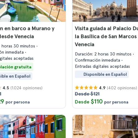
n en barco a Murano y
Visita guiada al Palacio D
desde Venecia
la Basílica de San Marcos
Venecia
5 horas 30 minutos
ón inmediata
Duración: 2 horas 30 minutos
igitales aceptadas
Confirmación inmediata
Entradas digitales aceptadas
lación gratuita
Disponible en Español
ible en Español
(1.024 opiniones)
(402 opiniones)
4.5
4.9
1
Desde $121
29
$110
Desde
por persona
por persona