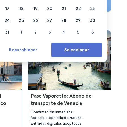
17
18
19
20
21
22
23
24
25
26
27
28
29
30
31
1
2
3
4
5
6
Reestablecer
Seleccionar
l
Pase Vaporetto: Abono de
ico
transporte de Venecia
Confirmación inmediata
Accesible con silla de ruedas
Entradas digitales aceptadas