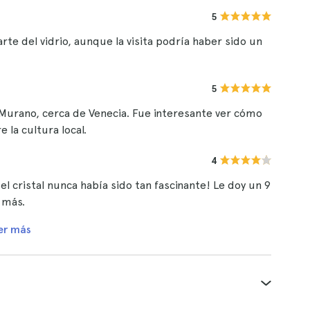
5
te del vidrio, aunque la visita podría haber sido un
5
 Murano, cerca de Venecia. Fue interesante ver cómo
 la cultura local.
4
del cristal nunca había sido tan fascinante! Le doy un 9
 más.
er más