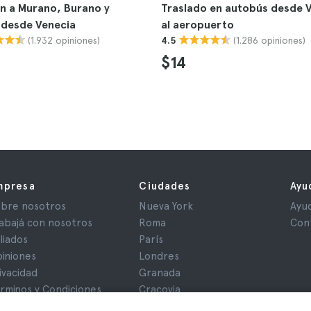
n a Murano, Burano y
Traslado en autobús desde 
 desde Venecia
al aeropuerto
(1.932 opiniones)
(1.286 opiniones)
4.5
$14
mpresa
Ciudades
Ayu
bre nosotros
Nueva York
Ayu
abajá con nosotros
Roma
Con
iliados
París
iniones
Londres
ivacidad
Granada
rminos y Condiciones
Cracovia
iso Legal
Tenerife