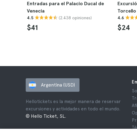
Entradas para el Palacio Ducal de
Excursió
Venecia
Torcello
(2.438 opiniones)
4.5
4.6
$41
$24
E
Argentina (USD)
So
Tr
Hellotickets es la mejor manera de reservar
Af
excursiones y actividades en todo el mundo.
Op
© Hello Ticket, SL.
Pr
Té
Av