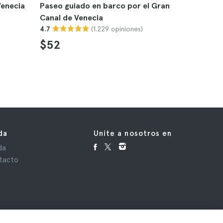
Venecia
Paseo guiado en barco por el Gran
Tour por 
Canal de Venecia
4.2
(1.229 opiniones)
4.7
$24
$52
da
Unite a nosotros en
da
tacto