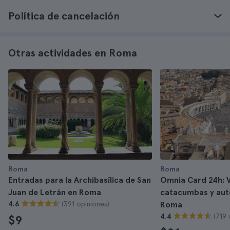
Política de cancelación
Otras actividades en Roma
Roma
Roma
Entradas para la Archibasílica de San
Omnia Card 24h: 
Juan de Letrán en Roma
catacumbas y auto
(391 opiniones)
4.6
Roma
(719 
4.4
$9