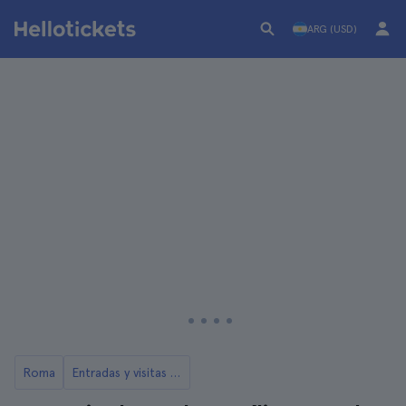
ARG (USD)
Roma
Entradas y visitas a la Basílica de San Juan de Letrán en Roma