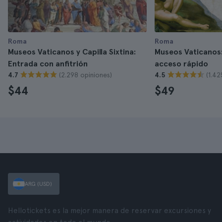
Roma
Roma
Museos Vaticanos y Capilla Sixtina:
Museos Vaticanos
Entrada con anfitrión
acceso rápido
(2.298 opiniones)
(1.42
4.7
4.5
$44
$49
ARG (USD)
Hellotickets es la mejor manera de reservar excursiones y