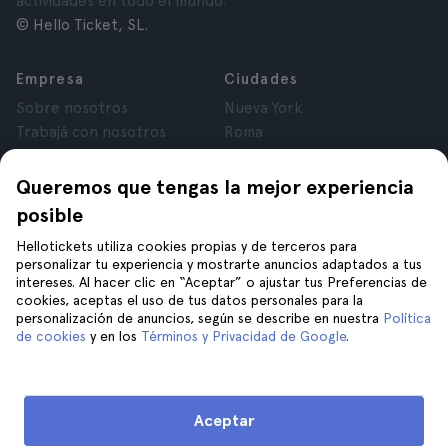
actividades en todo el mundo.
© Hello Ticket, SL.
Empresa
Ciudades
Sobre nosotros
Nueva York
Trabajá con nosotros
Roma
Afiliados
París
Opiniones
Londres
Queremos que tengas la mejor experiencia
Privacidad
Granada
posible
Términos y Condiciones
Cracovia
Hellotickets utiliza cookies propias y de terceros para
Aviso Legal
Tenerife
personalizar tu experiencia y mostrarte anuncios adaptados a tus
Cookies
intereses. Al hacer clic en “Aceptar” o ajustar tus Preferencias de
cookies, aceptas el uso de tus datos personales para la
personalización de anuncios, según se describe en nuestra
Política
Ayuda
Unite a nosotros en
de cookies
y en los
Términos y Privacidad de Google
.
Ayuda
Contacto
Aceptar