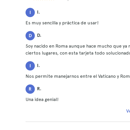
I.
I
Es muy sencilla y práctica de usar!
D.
D
Soy nacido en Roma aunque hace mucho que ya no
ciertos lugares, con esta tarjeta todo solucionad
I.
I
Nos permite manejarnos entre el Vaticano y Ro
R.
R
Una idea genial!
V