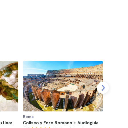
Roma
Roma
xtina:
Coliseo y Foro Romano + Audioguía
Coliseo,