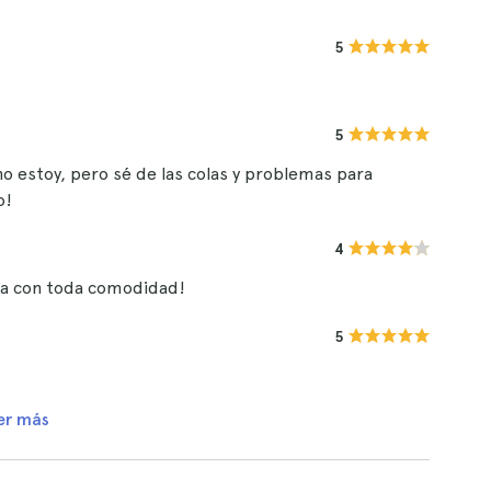
5
5
 estoy, pero sé de las colas y problemas para
o!
4
ma con toda comodidad!
5
er más