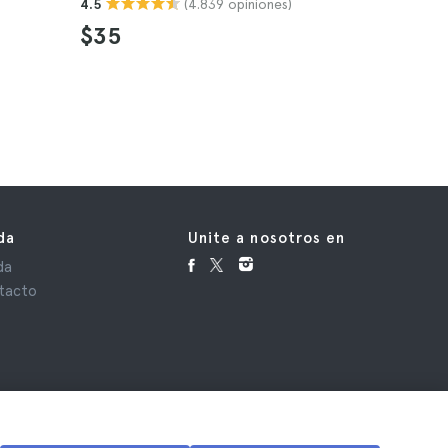
(4.839 opiniones)
4.5
Audioguí
4.6
$35
$64
da
Unite a nosotros en
da
tacto