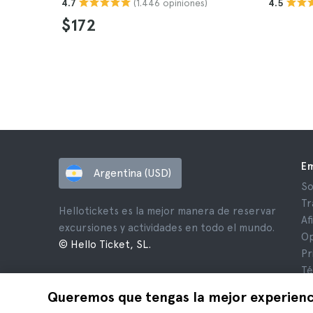
(1.446 opiniones)
4.7
4.5
$172
E
Argentina (USD)
So
Tr
Hellotickets es la mejor manera de reservar
Af
excursiones y actividades en todo el mundo.
Op
© Hello Ticket, SL.
Pr
Té
Av
Queremos que tengas la mejor experienc
Co