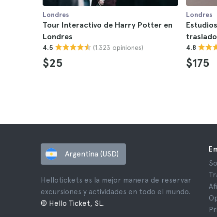
Londres
Londres
Tour Interactivo de Harry Potter en
Estudios
Londres
traslado
(1.323 opiniones)
4.5
4.8
$25
$175
E
Argentina (USD)
So
Tr
Hellotickets es la mejor manera de reservar
Af
excursiones y actividades en todo el mundo.
Op
© Hello Ticket, SL.
Pr