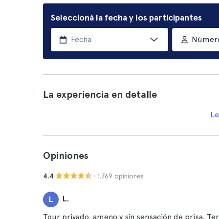
Seleccioná la fecha y los participantes
Número
La experiencia en detalle
Le
Opiniones
· 1.769 opiniones
4.4
L.
L
Tour privado, ameno y sin sensación de prisa. T