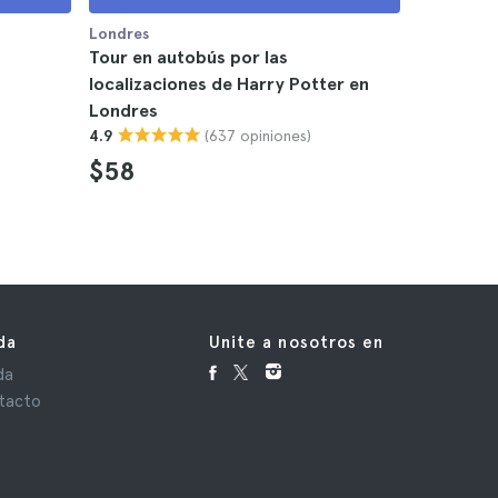
Londres
Londres
Tour en autobús por las
Búsqueda
localizaciones de Harry Potter en
Potter co
Londres
Londres
(637 opiniones)
4.9
4.4
$58
$9
da
Unite a nosotros en
da
tacto