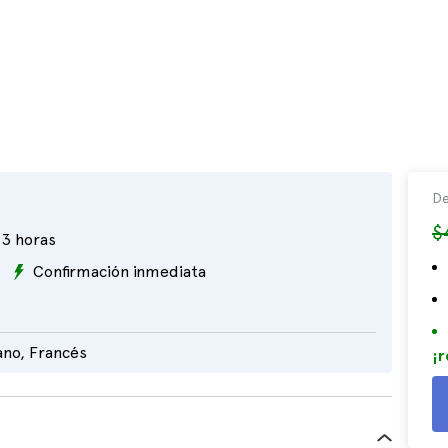
De
$
3 horas
Confirmación inmediata
ano, Francés
¡r