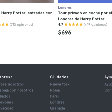
Londres
 Harry Potter: entradas con
Tour privado en coche por el
Londres de Harry Potter
(713 opiniones)
(419 opiniones)
4.7
$696
mpresa
Ciudades
Ayu
bre nosotros
Nueva York
Ayu
abajá con nosotros
Roma
Con
iliados
París
iniones
Londres
ivacidad
Granada