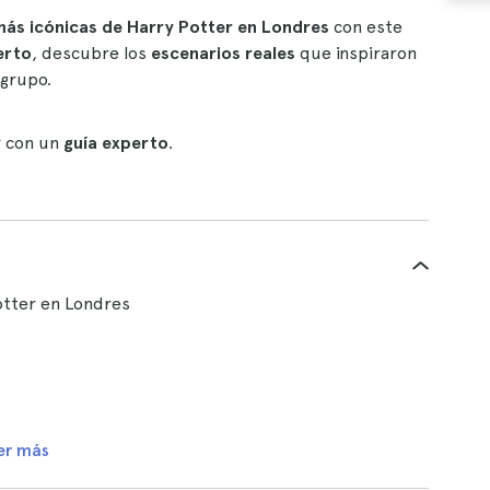
más icónicas de Harry Potter en Londres
con este
erto
, descubre los
escenarios reales
que inspiraron
 grupo.
r con un
guía experto
.
Potter en Londres
er más