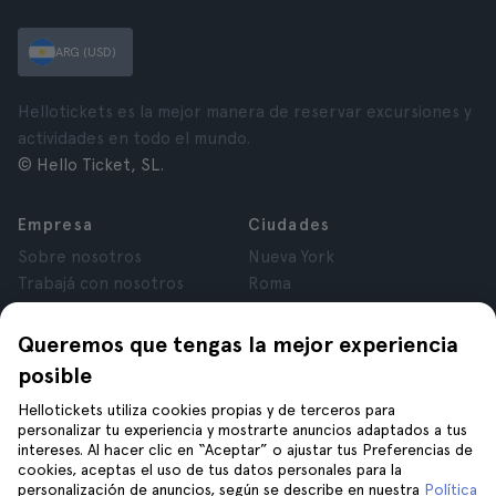
ARG (USD)
Hellotickets es la mejor manera de reservar excursiones y
actividades en todo el mundo.
© Hello Ticket, SL.
Empresa
Ciudades
Sobre nosotros
Nueva York
Trabajá con nosotros
Roma
Afiliados
París
Opiniones
Londres
Queremos que tengas la mejor experiencia
Privacidad
Granada
posible
Términos y Condiciones
Cracovia
Hellotickets utiliza cookies propias y de terceros para
Aviso Legal
Tenerife
personalizar tu experiencia y mostrarte anuncios adaptados a tus
Cookies
intereses. Al hacer clic en “Aceptar” o ajustar tus Preferencias de
cookies, aceptas el uso de tus datos personales para la
personalización de anuncios, según se describe en nuestra
Política