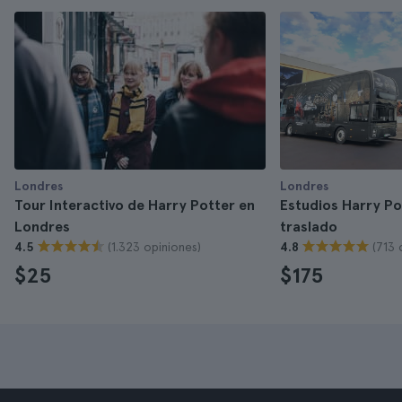
Londres
Londres
Tour Interactivo de Harry Potter en
Estudios Harry Po
Londres
traslado
(1.323 opiniones)
(713 
4.5
4.8
$25
$175