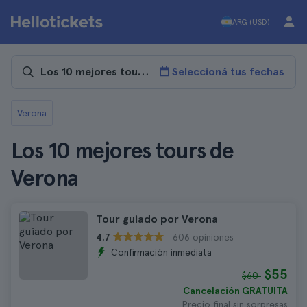
ARG (USD)
Seleccioná tus fechas
Verona
Los 10 mejores tours de
Verona
Tour guiado por Verona
606 opiniones
4.7
Confirmación inmediata
$55
$60
Cancelación GRATUITA
Precio final sin sorpresas