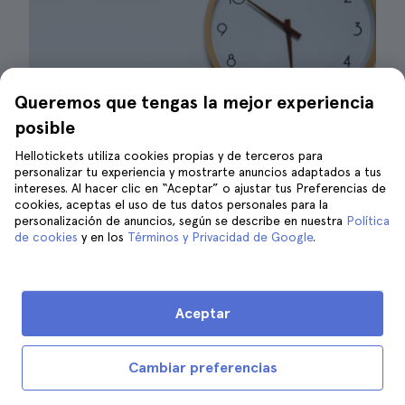
Queremos que tengas la mejor experiencia
posible
Hellotickets utiliza cookies propias y de terceros para
Reloj | ©Cats Coming
personalizar tu experiencia y mostrarte anuncios adaptados a tus
intereses. Al hacer clic en “Aceptar” o ajustar tus Preferencias de
cookies, aceptas el uso de tus datos personales para la
Los horarios de apertura de la Sainte-
personalización de anuncios, según se describe en nuestra
Política
Chapelle cambian según la época del año. Si
de cookies
y en los
Términos y Privacidad de Google
.
tienes pensado recorrer
París en verano
o en
primavera podrás entrar todos los días
desde
las 9.00 hasta las 19.00 horas.
Esta franja
Aceptar
horaria aplica desde el 1 de abril hasta el 30
de septiembre de cada año.
Cambiar preferencias
En cambio, si tienes planeado
visitar París