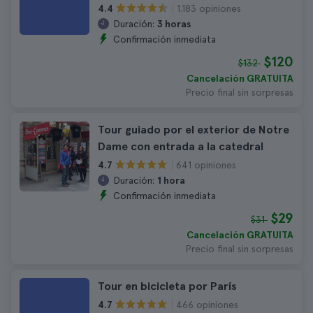
1.183 opiniones
4.4
Duración:
3 horas
Confirmación inmediata
$120
$132
Cancelación GRATUITA
Precio final sin sorpresas
Tour guiado por el exterior de Notre
Dame con entrada a la catedral
641 opiniones
4.7
Duración:
1 hora
Confirmación inmediata
$29
$31
Cancelación GRATUITA
Precio final sin sorpresas
Tour en bicicleta por París
466 opiniones
4.7