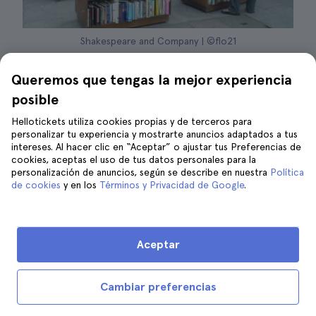
Shakespeare and Company | ©flo21
Además de visitar el interior de la catedral,
Queremos que tengas la mejor experiencia
una buena forma de completar la experiencia
posible
es
realizar un tour guiado por el exterior de
Hellotickets utiliza cookies propias y de terceros para
Notre Dame que incluye también la entrada a la
personalizar tu experiencia y mostrarte anuncios adaptados a tus
cripta arqueológica
. A través de este
intereses. Al hacer clic en “Aceptar” o ajustar tus Preferencias de
cookies, aceptas el uso de tus datos personales para la
recorrido descubrirás detalles históricos y
personalización de anuncios, según se describe en nuestra
Política
arquitectónicos que a menudo pasan
de cookies
y en los
Términos y Privacidad de Google
.
desapercibidos y conocerás mejor el
contexto en el que se construyó. Y ya que
estás en uno de los barrios más céntricos y
Aceptar
bonitos de París, te dejo otros planes por la
zona:
Cambiar preferencias
Mejores vistas para fotografiar Notre Dame: