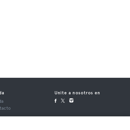
da
Unite a nosotros en
da
tacto