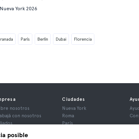
 Nueva York 2026
ranada
París
Berlín
Dubai
Florencia
mpresa
Ciudades
Ayu
bre nosotros
Nueva York
Ayu
abajá con nosotros
Roma
Con
iliados
París
iniones
Londres
ia posible
ivacidad
Granada