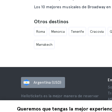
Los 10 mejores musicales de Broadway en
Otros destinos
Roma
Menorca
Tenerife
Cracovia
G
Marrakech
E
Argentina (USD)
So
Tr
Hellotickets es la mejor manera de reservar
Af
excursiones y actividades en todo el mundo.
Op
Queremos que tengas la mejor experienc
© Hello Ticket, SL.
Pr