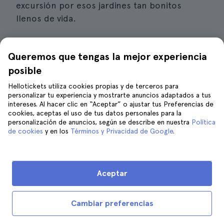
excursión por esos jardines tan bonitos
llenos de vida.
Si te gusta estar al aire libre tanto como a mí,
Queremos que tengas la mejor experiencia
esta es una oportunidad única. Entra en
contacto con la naturaleza al
caminar
posible
tranquilamente por los espectaculares
Hellotickets utiliza cookies propias y de terceros para
senderos
del parque que diseñó Frederick
personalizar tu experiencia y mostrarte anuncios adaptados a tus
intereses. Al hacer clic en “Aceptar” o ajustar tus Preferencias de
Law. Allí también encontrarás sitios que
cookies, aceptas el uso de tus datos personales para la
poseen mucho valor histórico y resultan
personalización de anuncios, según se describe en nuestra
Política
de cookies
y en los
Términos y Privacidad de Google
.
interesantes.
Por lo tanto, ir con un guía que vaya
explicando los secretos del parque en tu
Aceptar
idioma es la mejor decisión. De ese modo,
te
enterarás de las curiosidades más destacadas
Cambiar preferencias
de ese lugar, que ha sido usado para grabar