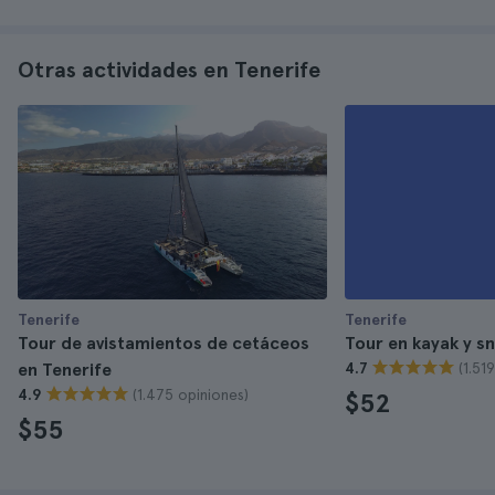
Otras actividades en Tenerife
Tenerife
Tenerife
Tour de avistamientos de cetáceos
Tour en kayak y sn
(1.51
en Tenerife
4.7
(1.475 opiniones)
4.9
$52
$55