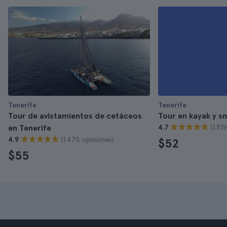
Tenerife
Tenerife
Tour de avistamientos de cetáceos
Tour en kayak y sn
(1.51
en Tenerife
4.7
(1.475 opiniones)
4.9
$52
$55