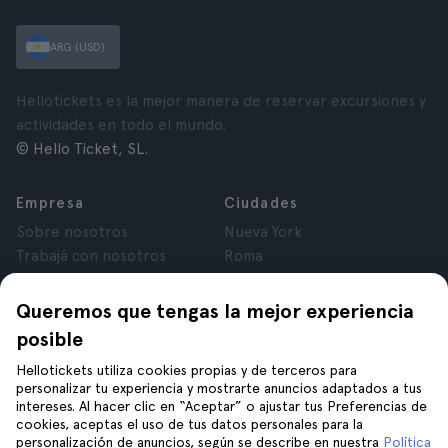
ARG (USD)
Hellotickets es la mejor manera de reservar excursiones y
actividades en todo el mundo.
© Hello Ticket, SL.
Empresa
Ciudades
Sobre nosotros
Nueva York
Trabajá con nosotros
Roma
Afiliados
París
Opiniones
Londres
Queremos que tengas la mejor experiencia
Privacidad
Granada
posible
Términos y Condiciones
Cracovia
Hellotickets utiliza cookies propias y de terceros para
Aviso Legal
Tenerife
personalizar tu experiencia y mostrarte anuncios adaptados a tus
Cookies
intereses. Al hacer clic en “Aceptar” o ajustar tus Preferencias de
cookies, aceptas el uso de tus datos personales para la
personalización de anuncios, según se describe en nuestra
Política