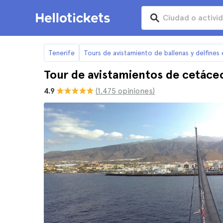
Tenerife
Tours de avistamiento de ballenas y delfines
Tour de avistamientos de cetáce
4.9
(1.475 opiniones)