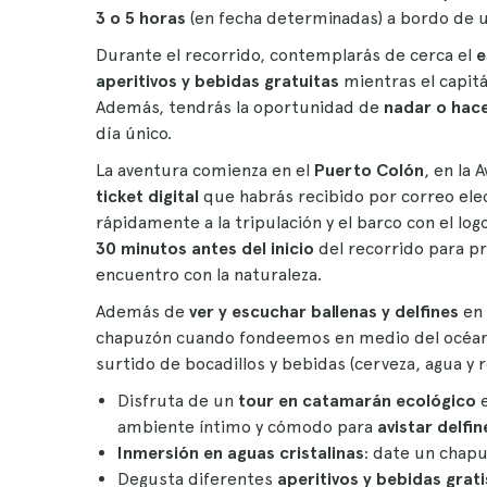
3 o 5 horas
(en fecha determinadas) a bordo de 
Durante el recorrido, contemplarás de cerca el
e
aperitivos y bebidas gratuitas
mientras el capitá
Además, tendrás la oportunidad de
nadar o hac
día único.
La aventura comienza en el
Puerto Colón
, en la 
ticket digital
que habrás recibido por correo ele
rápidamente a la tripulación y el barco con el lo
30 minutos antes del inicio
del recorrido para p
encuentro con la naturaleza.
Además de
ver y escuchar ballenas y delfines
en 
chapuzón cuando fondeemos en medio del océano.
surtido de bocadillos y bebidas (cerveza, agua y r
Disfruta de un
tour en catamarán ecológico
e
ambiente íntimo y cómodo para
avistar delfin
Inmersión en
aguas cristalinas
: date un chapu
Degusta diferentes
aperitivos y bebidas grati