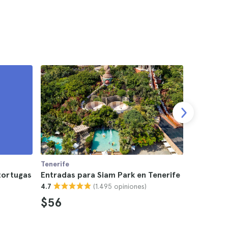
Tenerife
Tenerife
 tortugas
Entradas para Siam Park en Tenerife
Entradas 
(1.495 opiniones)
4.7
4.4
$56
$43