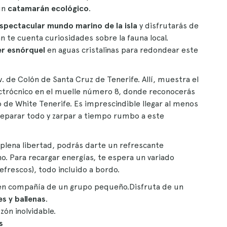
un
catamarán ecológico
.
spectacular mundo marino de la isla
y disfrutarás de
n te cuenta curiosidades sobre la fauna local.
er esnórquel
en aguas cristalinas para redondear este
Av. de Colón de Santa Cruz de Tenerife. Allí, muestra el
ctrócnico en el muelle número 8, donde reconocerás
go de White Tenerife. Es imprescindible llegar al menos
reparar todo y zarpar a tiempo rumbo a este
plena libertad, podrás darte un refrescante
 Para recargar energías, te espera un variado
efrescos), todo incluido a bordo.
n compañía de un grupo pequeño.Disfruta de un
es y ballenas
.
zón inolvidable.
s