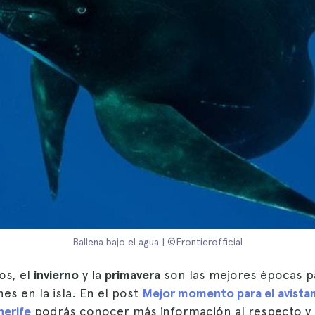
Ballena bajo el agua | ©Frontierofficial
os, el
invierno
y la
primavera
son las mejores épocas p
nes en la isla. En el post
Mejor momento para el avista
nerife
podrás conocer más información al respecto y