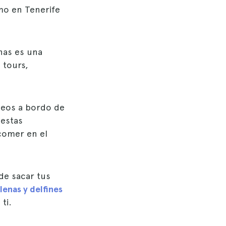
smo en Tenerife
nas es una
 tours,
ceos a bordo de
estas
 comer en el
de sacar tus
lenas y delfines
ti.