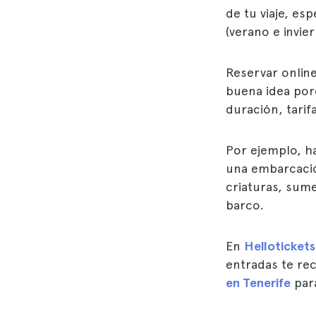
de tu viaje, es
(verano e invier
Reservar online
buena idea por
duración, tarif
Por ejemplo, h
una embarcació
criaturas, sume
barco.
En
Hellotickets
entradas te re
en Tenerife
para