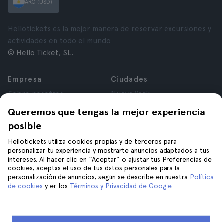
ARG (USD)
Hellotickets es la mejor manera de reservar excursiones y
actividades en todo el mundo.
© Hello Ticket, SL.
Empresa
Ciudades
Sobre nosotros
Nueva York
Trabajá con nosotros
Roma
Queremos que tengas la mejor experiencia
Afiliados
París
posible
Opiniones
Londres
Privacidad
Granada
Hellotickets utiliza cookies propias y de terceros para
personalizar tu experiencia y mostrarte anuncios adaptados a tus
Términos y Condiciones
Cracovia
intereses. Al hacer clic en “Aceptar” o ajustar tus Preferencias de
Aviso Legal
Tenerife
cookies, aceptas el uso de tus datos personales para la
Cookies
personalización de anuncios, según se describe en nuestra
Política
de cookies
y en los
Términos y Privacidad de Google
.
Ayuda
Unite a nosotros en
Ayuda