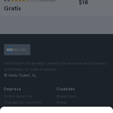
(2.311 opiniones)
4.5
$18
Gratis
ARG (USD)
Hellotickets es la mejor manera de reservar excursiones y
actividades en todo el mundo.
© Hello Ticket, SL.
Empresa
Ciudades
Sobre nosotros
Nueva York
Trabajá con nosotros
Roma
Afiliados
París