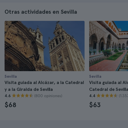
Otras actividades en Sevilla
Sevilla
Sevilla
Visita guiada al Alcázar, a la Catedral
Visita guiada al Al
y a la Giralda de Sevilla
Catedral de Sevill
(800 opiniones)
(1.35
4.6
4.4
$68
$63