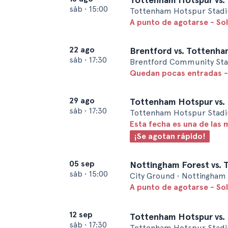
sáb
•
15:00
Tottenham Hotspur Stadi
A punto de agotarse - So
22 ago
Brentford vs. Tottenh
sáb
•
17:30
Brentford Community Sta
Quedan pocas entradas -
29 ago
Tottenham Hotspur vs.
sáb
•
17:30
Tottenham Hotspur Stadi
Esta fecha es una de las 
¡Se agotan rápido!
05 sep
Nottingham Forest vs.
sáb
•
15:00
City Ground • Nottingham
A punto de agotarse - So
12 sep
Tottenham Hotspur vs.
sáb
•
17:30
Tottenham Hotspur Stadi