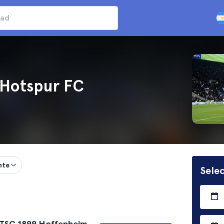
 Hotspur FC
nte
Selec
 TSG 1899 Hoffenheim