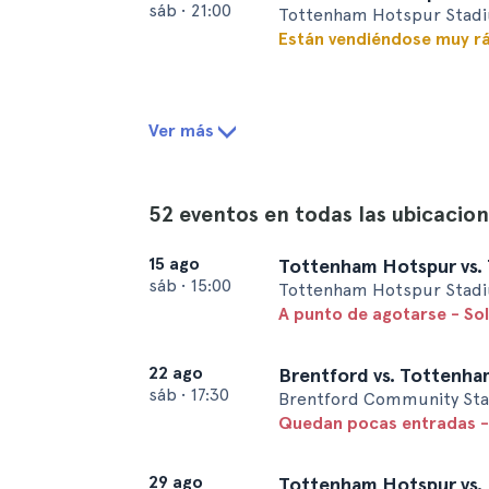
sáb
•
21:00
Tottenham Hotspur Stadi
Están vendiéndose muy r
Ver más
52 eventos en todas las ubicacio
15 ago
Tottenham Hotspur vs.
sáb
•
15:00
Tottenham Hotspur Stadi
A punto de agotarse - So
22 ago
Brentford vs. Tottenh
sáb
•
17:30
Brentford Community Sta
Quedan pocas entradas -
29 ago
Tottenham Hotspur vs.