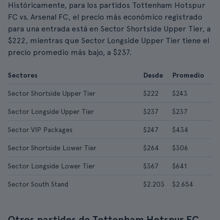
Históricamente, para los partidos Tottenham Hotspur
FC vs. Arsenal FC, el precio más económico registrado
para una entrada está en Sector Shortside Upper Tier, a
$222, mientras que Sector Longside Upper Tier tiene el
precio promedio más bajo, a $237.
Sectores
Desde
Promedio
Sector Shortside Upper Tier
$222
$243
Sector Longside Upper Tier
$237
$237
Sector VIP Packages
$247
$434
Sector Shortside Lower Tier
$264
$306
Sector Longside Lower Tier
$367
$641
Sector South Stand
$2.203
$2.654
Otros partidos de Tottenham Hotspur FC