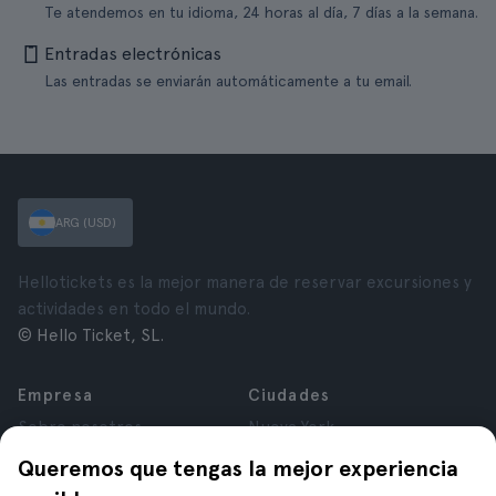
Te atendemos en tu idioma, 24 horas al día, 7 días a la semana.
Entradas electrónicas
Las entradas se enviarán automáticamente a tu email.
ARG (USD)
Hellotickets es la mejor manera de reservar excursiones y
actividades en todo el mundo.
© Hello Ticket, SL.
Empresa
Ciudades
Sobre nosotros
Nueva York
Trabajá con nosotros
Roma
Queremos que tengas la mejor experiencia
Afiliados
París