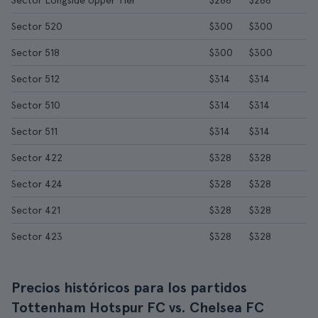
Sector Longside Upper Tier
$286
$286
Sector 520
$300
$300
Sector 518
$300
$300
Sector 512
$314
$314
Sector 510
$314
$314
Sector 511
$314
$314
Sector 422
$328
$328
Sector 424
$328
$328
Sector 421
$328
$328
Sector 423
$328
$328
Precios históricos para los partidos
Tottenham Hotspur FC vs. Chelsea FC