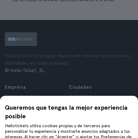
ARG (USD)
Hellotickets es la mejor manera de reservar excursiones y
actividades en todo el mundo.
© Hello Ticket, SL.
Empresa
Ciudades
Sobre nosotros
Nueva York
Trabajá con nosotros
Roma
Queremos que tengas la mejor experiencia
Afiliados
París
posible
Opiniones
Londres
Privacidad
Granada
Hellotickets utiliza cookies propias y de terceros para
personalizar tu experiencia y mostrarte anuncios adaptados a tus
Términos y Condiciones
Cracovia
intereses. Al hacer clic en “Aceptar” o ajustar tus Preferencias de