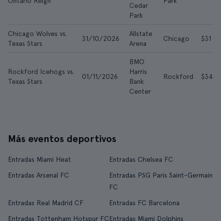
Ontario Reign
Park
Cedar
Park
Chicago Wolves vs.
Allstate
31/10/2026
Chicago
$31
Texas Stars
Arena
BMO
Rockford Icehogs vs.
Harris
01/11/2026
Rockford
$34
Texas Stars
Bank
Center
Más eventos deportivos
Entradas Miami Heat
Entradas Chelsea FC
Entradas Arsenal FC
Entradas PSG Paris Saint-Germain
FC
Entradas Real Madrid CF
Entradas FC Barcelona
Entradas Tottenham Hotspur FC
Entradas Miami Dolphins