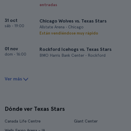
entradas
31 oct
Chicago Wolves vs. Texas Stars
sáb
•
19:00
Allstate Arena • Chicago
Están vendiéndose muy rápido
01 nov
Rockford Icehogs vs. Texas Stars
dom
•
16:00
BMO Harris Bank Center • Rockford
Ver más
Dónde ver Texas Stars
Canada Life Centre
Giant Center
Wells Fargo Arena - IA