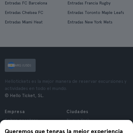
Entradas FC Barcelona
Entradas Francia Rugby
Entradas Chelsea FC
Entradas Toronto Maple Leafs
Entradas Miami Heat
Entradas New York Mets
ARG (USD)
Hellotickets es la mejor manera de reservar excursiones y
actividades en todo el mundo.
© Hello Ticket, SL.
Empresa
Ciudades
Sobre nosotros
Nueva York
Trabajá con nosotros
Roma
Queremos que tengas la mejor experiencia