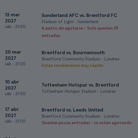
13 mar
Sunderland AFC vs. Brentford FC
2027
Stadium of Light • Sunderland
sáb
•
21:00
A punto de agotarse - Solo quedan 39
entradas
20 mar
Brentford vs. Bournemouth
2027
Brentford Community Stadium • Londres
sáb
•
21:00
Están vendiéndose muy rápido
10 abr
Tottenham Hotspur vs. Brentford
2027
Tottenham Hotspur Stadium • Londres
sáb
•
21:00
17 abr
Brentford vs. Leeds United
2027
Brentford Community Stadium • Londres
sáb
•
21:00
Quedan pocas entradas - se están agotando