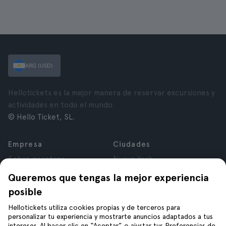
ARG (USD)
Hellotickets es la mejor manera de reservar excursiones y
actividades en todo el mundo.
© Hello Ticket, SL.
Empresa
Ciudades
Sobre nosotros
Nueva York
Trabajá con nosotros
Roma
Queremos que tengas la mejor experiencia
Afiliados
París
posible
Opiniones
Londres
Privacidad
Granada
Hellotickets utiliza cookies propias y de terceros para
personalizar tu experiencia y mostrarte anuncios adaptados a tus
Términos y Condiciones
Cracovia
intereses. Al hacer clic en “Aceptar” o ajustar tus Preferencias de