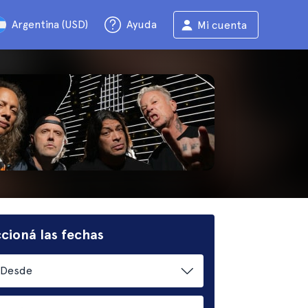
Argentina (USD)
Ayuda
Mi cuenta
cioná las fechas
Desde