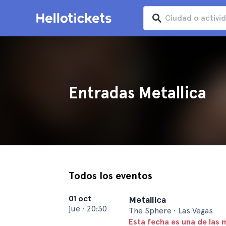
Entradas Metallica
Todos los eventos
01 oct
Metallica
jue
•
20:30
The Sphere • Las Vegas
Esta fecha es una de las 