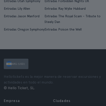
Entradas Utah Symphony
Entradas Forbidden Nights UK
Entradas Lily Allen
Entradas Ray Wylie Hubbard
Entradas Jason Manford
Entradas The Royal Scam - Tribute to
Steely Dan
Entradas Oregon Symphony
Entradas Poison the Well
ARG (USD)
Hellotickets es la mejor manera de reservar excursiones y
actividades en todo el mundo.
© Hello Ticket, SL.
Empresa
Ciudades