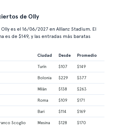
iertos de Olly
lly es el 16/06/2027 en Allianz Stadium. El
ha es de $149, y las entradas más baratas
Ciudad
Desde
Promedio
Turín
$107
$149
Bolonia
$229
$377
Milán
$138
$263
Roma
$109
$171
Bari
$114
$169
Franco Scoglio
Mesina
$128
$170