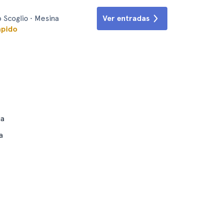
 Scoglio • Mesina
Ver entradas
ápido
ia
a