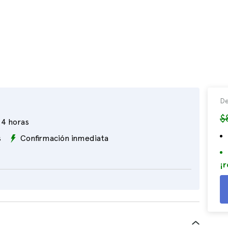
De
$
4 horas
s
Confirmación inmediata
¡r