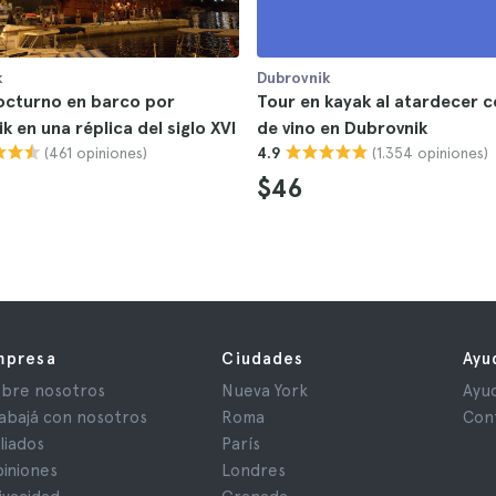
k
Dubrovnik
octurno en barco por
Tour en kayak al atardecer c
k en una réplica del siglo XVI
de vino en Dubrovnik
(461 opiniones)
(1.354 opiniones)
4.9
$46
mpresa
Ciudades
Ayu
bre nosotros
Nueva York
Ayu
abajá con nosotros
Roma
Con
iliados
París
iniones
Londres