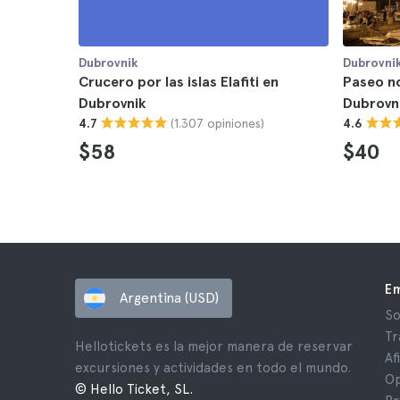
Dubrovnik
Dubrovni
Crucero por las islas Elafiti en
Paseo n
Dubrovnik
Dubrovni
(1.307 opiniones)
4.7
4.6
$58
$40
E
Argentina (USD)
So
Tr
Hellotickets es la mejor manera de reservar
Af
excursiones y actividades en todo el mundo.
Op
© Hello Ticket, SL.