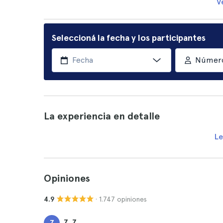
V
Seleccioná la fecha y los participantes
Número
La experiencia en detalle
Le
Opiniones
· 1.747 opiniones
4.9
Z. Z.
Z