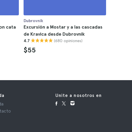
Dubrovnik
Dubrovnik
on cata
Excursión a Mostar y a las cascadas
Excursió
de Kravica desde Dubrovnik
Dubrovni
(680 opiniones)
4.7
4.8
$55
$76
da
Unite a nosotros en
da
tacto