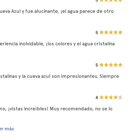
5
ueva Azul y fue alucinante, ¡el agua parece de otro
5
iencia inolvidable, ¡los colores y el agua cristalina
5
stalinas y la cueva azul son impresionantes. Siempre
4
mo, ¡vistas increíbles! Muy recomendado, no se lo
er más