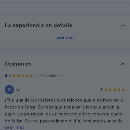
La experiencia en detalle
Leer más
Opiniones
· 1.166 opiniones
4.6
C.
C
5
¡Fue una de las mejores excursiones que elegimos para
hacer en Suiza! Es más que nada para los que aman la
paz y la naturaleza, es un contacto único con esta parte
de Suiza. Se nos paso volando el día, teníamos ganas de
Leer más
quedarnos con mi familia. Todo el servicio fue