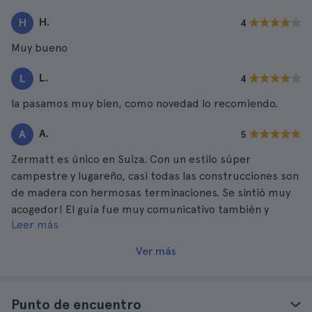
estupendo.
H.
H
4
Muy bueno
L.
L
4
la pasamos muy bien, como novedad lo recomiendo.
A.
A
5
Zermatt es único en Suiza. Con un estilo súper
campestre y lugareño, casi todas las construcciones son
de madera con hermosas terminaciones. Se sintió muy
acogedor! El guía fue muy comunicativo también y
Leer más
amable. Disfrute mucho ese día! Luego regrese feliz a
Zúrich.
Ver más
Punto de encuentro