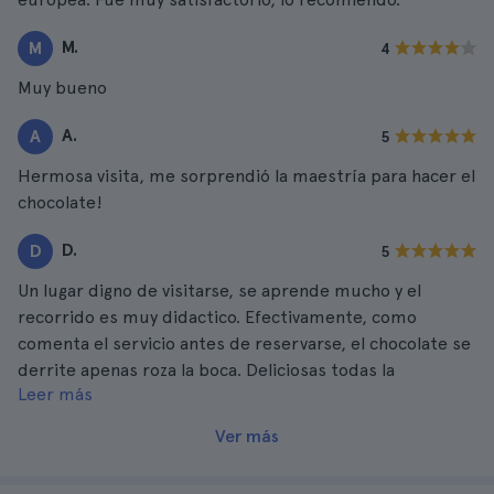
M.
M
4
Muy bueno
A.
A
5
Hermosa visita, me sorprendió la maestría para hacer el
chocolate!
D.
D
5
Un lugar digno de visitarse, se aprende mucho y el
recorrido es muy didactico. Efectivamente, como
comenta el servicio antes de reservarse, el chocolate se
derrite apenas roza la boca. Deliciosas todas la
Leer más
variedades, me di el gusto a lo grande.
Ver más