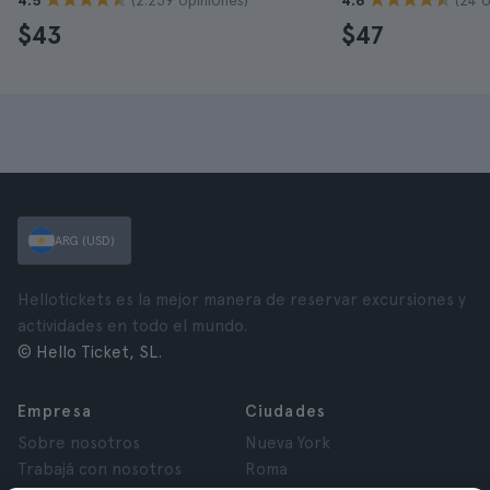
4.5
4.6
$43
$47
ARG (USD)
Hellotickets es la mejor manera de reservar excursiones y
actividades en todo el mundo.
© Hello Ticket, SL.
Empresa
Ciudades
Sobre nosotros
Nueva York
Trabajá con nosotros
Roma