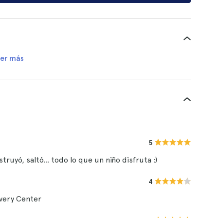
er más
5
truyó, saltó... todo lo que un niño disfruta :)
4
overy Center