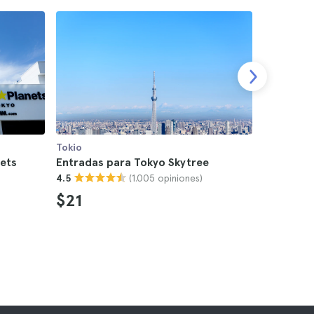
Tokio
Tokio
ets
Entradas para Tokyo Skytree
Entradas 
(1.005 opiniones)
4.5
Torre de 
4.4
$21
$11