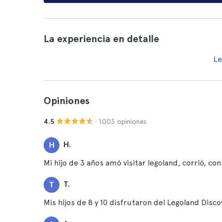
La experiencia en detalle
Le
Opiniones
· 1.003 opiniones
4.5
H.
H
Mi hijo de 3 años amó visitar legoland, corrió, cons
T.
T
Mis hijos de 8 y 10 disfrutaron del Legoland Disc