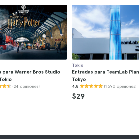
Tokio
s para Warner Bros Studio
Entradas para TeamLab Plan
Tokio
Tokyo
(24 opiniones)
(1.590 opiniones)
4.8
$29