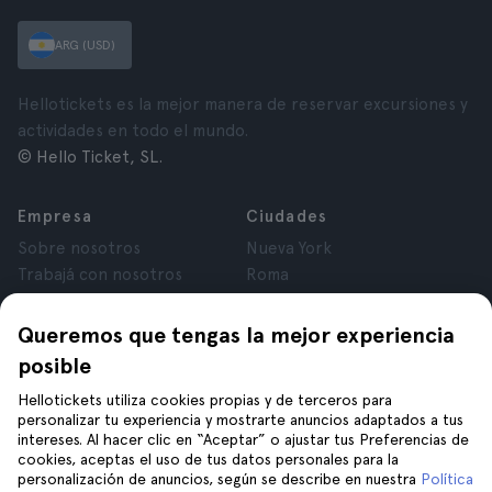
ARG (USD)
Hellotickets es la mejor manera de reservar excursiones y
actividades en todo el mundo.
© Hello Ticket, SL.
Empresa
Ciudades
Sobre nosotros
Nueva York
Trabajá con nosotros
Roma
Afiliados
París
Opiniones
Londres
Queremos que tengas la mejor experiencia
Privacidad
Granada
posible
Términos y Condiciones
Cracovia
Hellotickets utiliza cookies propias y de terceros para
Aviso Legal
Tenerife
personalizar tu experiencia y mostrarte anuncios adaptados a tus
Cookies
intereses. Al hacer clic en “Aceptar” o ajustar tus Preferencias de
cookies, aceptas el uso de tus datos personales para la
personalización de anuncios, según se describe en nuestra
Política