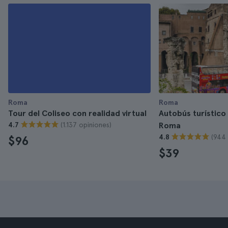
Roma
Roma
Tour del Coliseo con realidad virtual
Autobús turístico 
(1.137 opiniones)
4.7
Roma
(944 
4.8
$96
$39