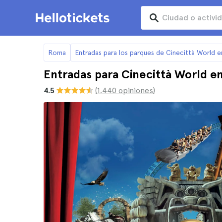
Roma
Entradas para los parques de Cinecittà World 
Entradas para Cinecittà World 
4.5
(1.440 opiniones)