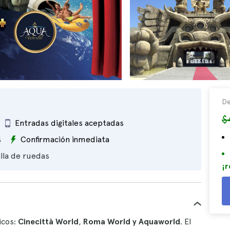
De
$
Entradas digitales aceptadas
s
Confirmación inmediata
illa de ruedas
¡r
icos:
Cinecittà World
,
Roma World y Aquaworld
. El