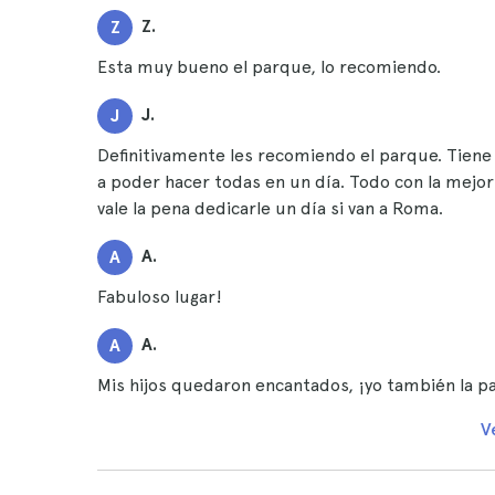
Z.
Z
Esta muy bueno el parque, lo recomiendo.
J.
J
Definitivamente les recomiendo el parque. Tiene
a poder hacer todas en un día. Todo con la mejor
vale la pena dedicarle un día si van a Roma.
A.
A
Fabuloso lugar!
A.
A
Mis hijos quedaron encantados, ¡yo también la p
V