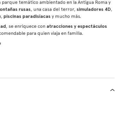
un parque temático ambientado en la Antigua Roma y
ontañas rusas
, una casa del terror,
simuladores 4D
,
m,
piscinas paradisíacas
y mucho más.
dad
, se enriquece con
atracciones y espectáculos
ecomendable para quien viaja en familia.
e