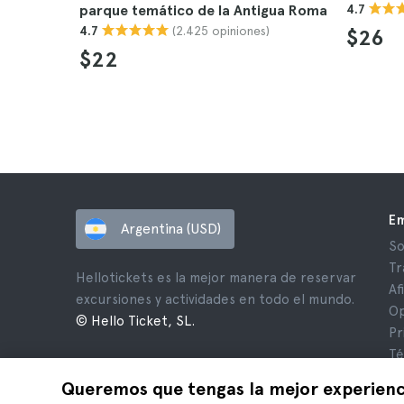
parque temático de la Antigua Roma
4.7
(2.425 opiniones)
4.7
$26
$22
E
Argentina (USD)
So
Tr
Hellotickets es la mejor manera de reservar
Af
excursiones y actividades en todo el mundo.
Op
© Hello Ticket, SL.
Pr
Té
Av
Queremos que tengas la mejor experienc
Co