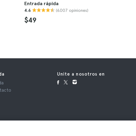
Entrada rápida
4.5
(6.007 opiniones)
4.6
$35
$49
da
Unite a nosotros en
da
tacto