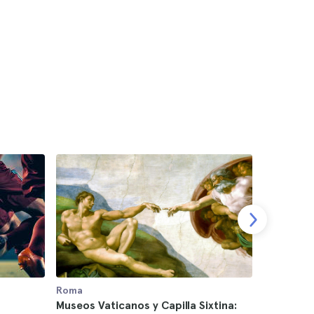
Roma
Roma
Museos Vaticanos y Capilla Sixtina:
Coliseo 