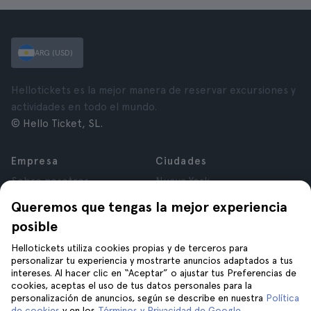
ARG (USD)
Hellotickets es la mejor manera de reservar excursiones y
actividades en todo el mundo.
© Hello Ticket, SL.
Empresa
Ciudades
Sobre nosotros
Nueva York
Trabajá con nosotros
Roma
Queremos que tengas la mejor experiencia
Afiliados
París
posible
Opiniones
Londres
Privacidad
Granada
Hellotickets utiliza cookies propias y de terceros para
personalizar tu experiencia y mostrarte anuncios adaptados a tus
Términos y Condiciones
Cracovia
intereses. Al hacer clic en “Aceptar” o ajustar tus Preferencias de
Aviso Legal
Tenerife
cookies, aceptas el uso de tus datos personales para la
Cookies
personalización de anuncios, según se describe en nuestra
Política
de cookies
y en los
Términos y Privacidad de Google
.