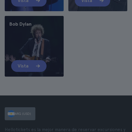
Vista
Vista
Bob Dylan
Vista
ARG (USD)
Hellotickets es la mejor manera de reservar excursiones y