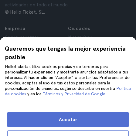
actividades en todo el mundo.
© Hello Ticket, SL.
Empresa
Ciudades
Sobre nosotros
Nueva York
Trabajá con nosotros
Roma
Queremos que tengas la mejor experiencia
Afiliados
París
posible
Opiniones
Londres
Privacidad
Granada
Hellotickets utiliza cookies propias y de terceros para
personalizar tu experiencia y mostrarte anuncios adaptados a tus
Términos y Condiciones
Cracovia
intereses. Al hacer clic en “Aceptar” o ajustar tus Preferencias de
Aviso Legal
Tenerife
cookies, aceptas el uso de tus datos personales para la
Cookies
personalización de anuncios, según se describe en nuestra
Política
de cookies
y en los
Términos y Privacidad de Google
.
Ayuda
Unite a nosotros en
Ayuda
Aceptar
Contacto