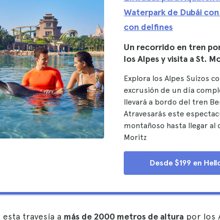
Waterpark de Dubái con
con delfines
Un recorrido en tren po
los Alpes y visita a St. M
Explora los Alpes Suizos c
excrusión de un día compl
llevará a bordo del tren Be
Atravesarás este espectac
montañoso hasta llegar al
Moritz
Desde $199 en Hell
esta travesía a
más de 2000 metros de altura
por los 