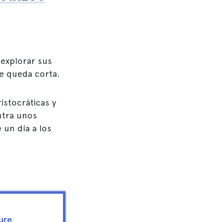
 explorar sus
e queda corta.
istocráticas y
ntra unos
 un día a los
ure