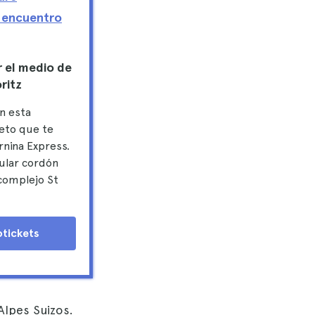
 encuentro
r el medio de
oritz
on esta
eto que te
rnina Express.
ular cordón
 complejo St
otickets
Alpes Suizos.