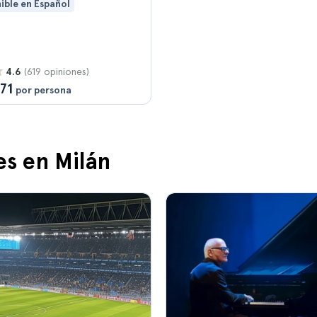
ible en Español
(619 opiniones)
4.6
71
por persona
es en Milán