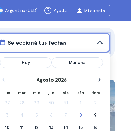
Argentina (USD)
Ayuda
Mi cuenta
Seleccioná tus fechas
Hoy
Mañana
Agosto 2026
lun
mar
mié
jue
vie
sáb
dom
ontañas
27
28
29
30
31
1
2
3
4
5
6
7
8
9
10
11
12
13
14
15
16