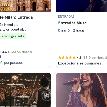
e Milán: Entrada
ENTRADAS
Entradas Muse
ón inmediata
igitales aceptadas
Duración: 2 horas
lación gratuita
(1.361 opiniones)
4.6
5
(1.310 opiniones)
4.8
14
por persona
Excepcionales
opiniones