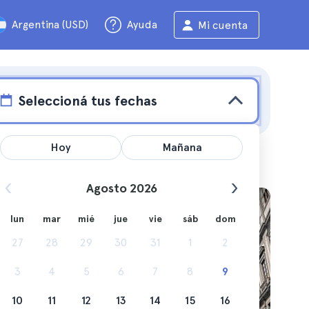
Argentina (USD)
Ayuda
Mi cuenta
Seleccioná tus fechas
Hoy
Mañana
Agosto 2026
lun
mar
mié
jue
vie
sáb
dom
 mejor
27
28
29
30
31
1
2
s
3
4
5
6
7
8
9
10
11
12
13
14
15
16