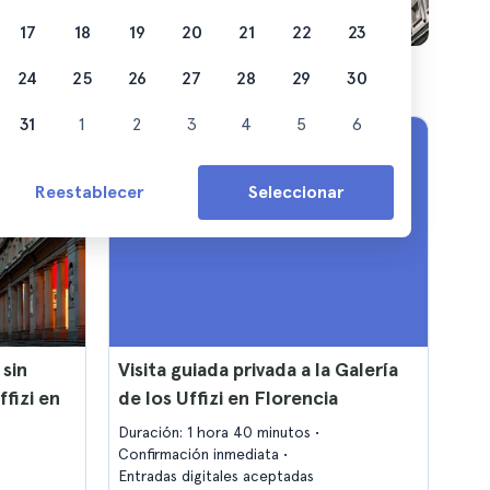
17
18
19
20
21
22
23
24
25
26
27
28
29
30
31
1
2
3
4
5
6
Reestablecer
Seleccionar
 sin
Visita guiada privada a la Galería
ffizi en
de los Uffizi en Florencia
Duración: 1 hora 40 minutos
Confirmación inmediata
Entradas digitales aceptadas