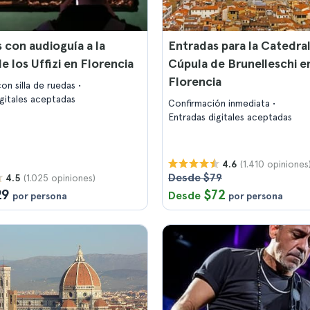
 con audioguía a la
Entradas para la Catedral
e los Uffizi en Florencia
Cúpula de Brunelleschi e
Florencia
on silla de ruedas
igitales aceptadas
Confirmación inmediata
Entradas digitales aceptadas
(1.410 opiniones
4.6
Desde $79
(1.025 opiniones)
4.5
29
$72
Desde
por persona
por persona