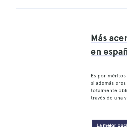
Más acerc
en españ
Es por méritos 
si además eres u
totalmente obl
través de una vi
La mejor opc