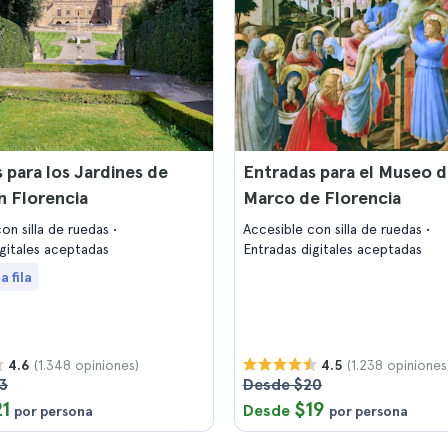
 para los Jardines de
Entradas para el Museo d
n Florencia
Marco de Florencia
on silla de ruedas
Accesible con silla de ruedas
igitales aceptadas
Entradas digitales aceptadas
a fila
(1.348 opiniones)
(1.238 opiniones
4.6
4.5
3
Desde $20
21
$19
Desde
por persona
por persona