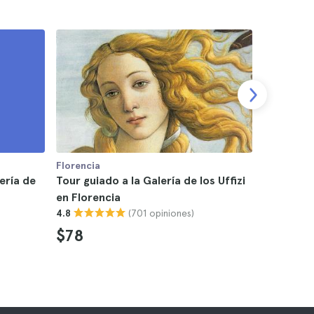
Florencia
Florencia
lería de
Tour guiado a la Galería de los Uffizi
Entradas 
en Florencia
4.7
(701 opiniones)
4.8
$78