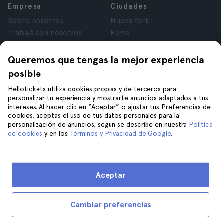
Empresa
Ciudades
Sobre nosotros
Nueva York
Trabajá con nosotros
Roma
Afiliados
París
Opiniones
Londres
Queremos que tengas la mejor experiencia
Privacidad
Granada
posible
Términos y Condiciones
Cracovia
Hellotickets utiliza cookies propias y de terceros para
Aviso Legal
Tenerife
personalizar tu experiencia y mostrarte anuncios adaptados a tus
Cookies
intereses. Al hacer clic en “Aceptar” o ajustar tus Preferencias de
cookies, aceptas el uso de tus datos personales para la
personalización de anuncios, según se describe en nuestra
Política
Ayuda
Unite a nosotros en
de cookies
y en los
Términos y Privacidad de Google
.
Ayuda
Contacto
Aceptar
Cambiar preferencias