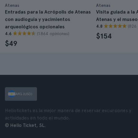
Atenas
Atenas
Entradas para la Acrópolis de Atenas
Visita guiada a la
con audioguía y yacimientos
Atenas y el museo
(826 
arqueológicos opcionales
4.8
(1.864 opiniones)
4.6
$154
$49
ARG (USD)
Hellotickets es la mejor manera de reservar excursiones y
actividades en todo el mundo.
© Hello Ticket, SL.