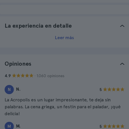
La experiencia en detalle
Leer más
Opiniones
· 1.060 opiniones
4.9
N.
N
5
La Acropolis es un lugar impresionante, te deja sin
palabras. La cena griega, un festín para el paladar, ¡qué
delicia!
M.
M
5