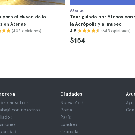
Atenas
 para el Museo de la
Tour guiado por Atenas con v
s en Atenas
la Acrópolis y al museo
(405 opiniones)
(645 opiniones)
4.5
$154
mpresa
Ciudades
Ayu
bre nosotros
Nueva York
Ayu
abajá con nosotros
Roma
Con
iliados
París
iniones
Londres
ivacidad
Granada