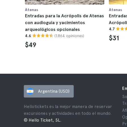
Atenas
Atenas
Entradas para la Acrópolis de Atenas
Entradas
con audioguía y yacimientos
Acrópoli
arqueológicos opcionales
4.7
(1.864 opiniones)
4.6
$31
$49
E
Argentina (USD)
So
Tr
Hellotickets es la mejor manera de reservar
Af
excursiones y actividades en todo el mundo.
Op
© Hello Ticket, SL.
Pr