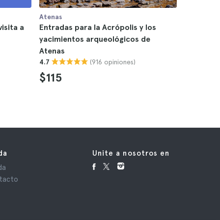
Atenas
Atenas
isita a
Entradas para la Acrópolis y los
Visita gu
yacimientos arqueológicos de
Atenas
Atenas
4.4
(916 opiniones)
4.7
$39
$115
da
Unite a nosotros en
da
tacto