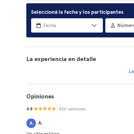
Seleccioná la fecha y los participantes
Número
La experiencia en detalle
Le
Opiniones
· 826 opiniones
4.8
A.
A
Un sitio mágico.