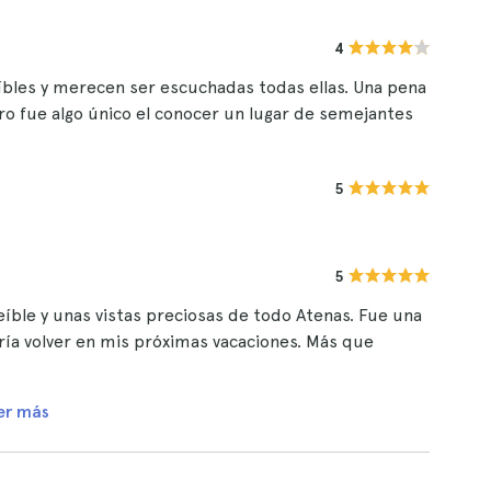
4
eíbles y merecen ser escuchadas todas ellas. Una pena
pero fue algo único el conocer un lugar de semejantes
5
5
eíble y unas vistas preciosas de todo Atenas. Fue una
aría volver en mis próximas vacaciones. Más que
er más