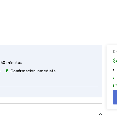
De
$
30 minutos
s
Confirmación inmediata
¡r