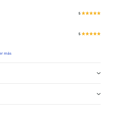
5
5
er más