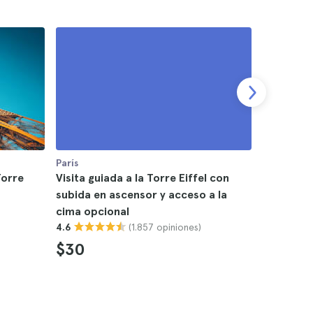
París
París
Torre
Visita guiada a la Torre Eiffel con
Entradas 
subida en ascensor y acceso a la
Eiffel y 
cima opcional
4.6
(1.857 opiniones)
4.6
$80
$30