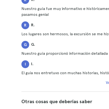
Nuestro guía fue muy informativo e históricamen
pasamos genial
R.
R
Los lugares son hermosos, la excursión se me hiz
G.
G
Nuestro guía proporcionó información detallada 
I.
I
El guia nos entretuvo con muchas historias, hist
V
Otras cosas que deberías saber