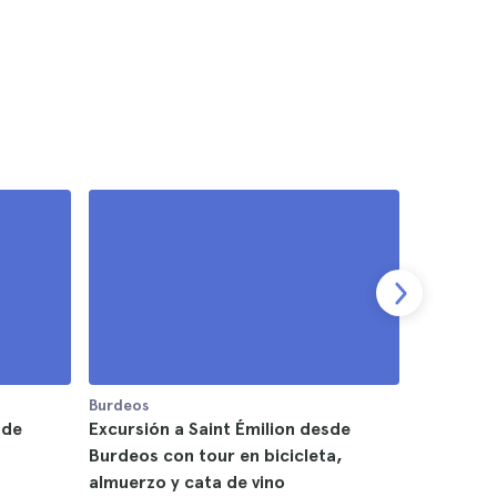
Burdeos
Burdeos
sde
Excursión a Saint Émilion desde
Excursió
Burdeos con tour en bicicleta,
4.7
almuerzo y cata de vino
$108