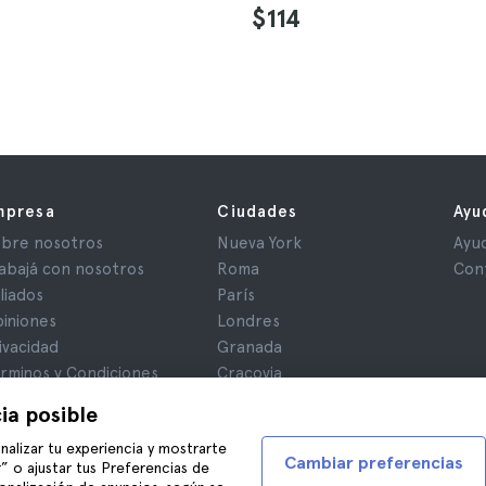
$114
mpresa
Ciudades
Ayu
bre nosotros
Nueva York
Ayu
abajá con nosotros
Roma
Con
iliados
París
iniones
Londres
ivacidad
Granada
rminos y Condiciones
Cracovia
iso Legal
Tenerife
ia posible
okies
nalizar tu experiencia y mostrarte
Cambiar preferencias
” o ajustar tus Preferencias de