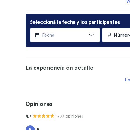
V
Seleccioná la fecha y los participantes
Número
La experiencia en detalle
Le
Opiniones
· 797 opiniones
4.7
R.
R