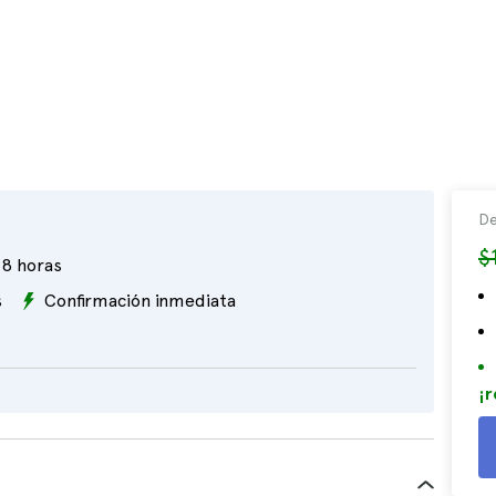
De
$
8 horas
s
Confirmación inmediata
¡r