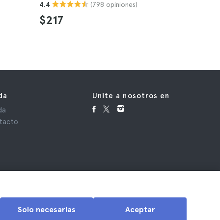
(798 opiniones)
4.4
$217
da
Unite a nosotros en
da
tacto
Solo necesarias
Aceptar