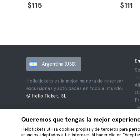
$115
$111
E
Argentina (USD)
So
Tr
Hellotickets es la mejor manera de reservar
Af
excursiones y actividades en todo el mundo.
Op
© Hello Ticket, SL.
Pr
Té
Av
Queremos que tengas la mejor experienc
Co
Hellotickets utiliza cookies propias y de terceros para perso
anuncios adaptados a tus intereses. Al hacer clic en “Aceptar