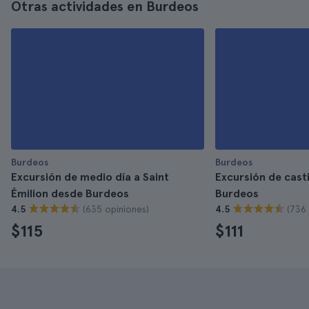
Otras actividades en Burdeos
Burdeos
Burdeos
Excursión de medio día a Saint
Excursión de casti
Émilion desde Burdeos
Burdeos
(635 opiniones)
(736 
4.5
4.5
$115
$111