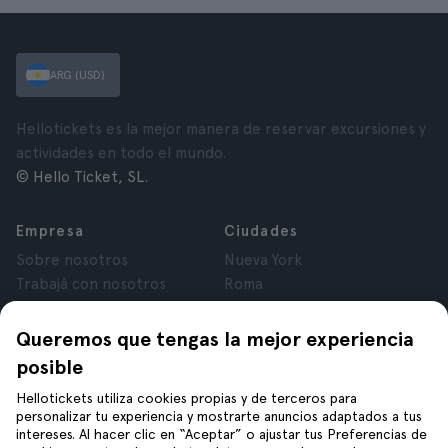
ARG (USD)
Hellotickets es la mejor manera de reservar excursiones y
actividades en todo el mundo.
© Hello Ticket, SL.
Empresa
Ciudades
Sobre nosotros
Nueva York
Trabajá con nosotros
Roma
Afiliados
París
Opiniones
Londres
Queremos que tengas la mejor experiencia
Privacidad
Granada
posible
Términos y Condiciones
Cracovia
Hellotickets utiliza cookies propias y de terceros para
Aviso Legal
Tenerife
personalizar tu experiencia y mostrarte anuncios adaptados a tus
Cookies
intereses. Al hacer clic en “Aceptar” o ajustar tus Preferencias de