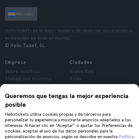
ARG (USD)
Hellotickets es la mejor manera de reservar excursiones y
actividades en todo el mundo.
© Hello Ticket, SL.
Empresa
Ciudades
Sobre nosotros
Nueva York
Trabajá con nosotros
Roma
Afiliados
París
Opiniones
Londres
Queremos que tengas la mejor experiencia
Privacidad
Granada
posible
Términos y Condiciones
Cracovia
Hellotickets utiliza cookies propias y de terceros para
Aviso Legal
Tenerife
personalizar tu experiencia y mostrarte anuncios adaptados a tus
Cookies
intereses. Al hacer clic en “Aceptar” o ajustar tus Preferencias de
cookies, aceptas el uso de tus datos personales para la
personalización de anuncios, según se describe en nuestra
Política