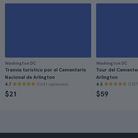
Washington DC
Washington DC
Tranvía turístico por el Cementerio
Tour del Cementer
Nacional de Arlington
Arlington
(1.041 opiniones)
(1.15
4.7
4.5
$21
$59