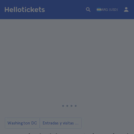
ARG (USD)
Washington DC
Entradas y visitas a los Memoriales de Guerra y al Cementerio de Arlington en Washington DC